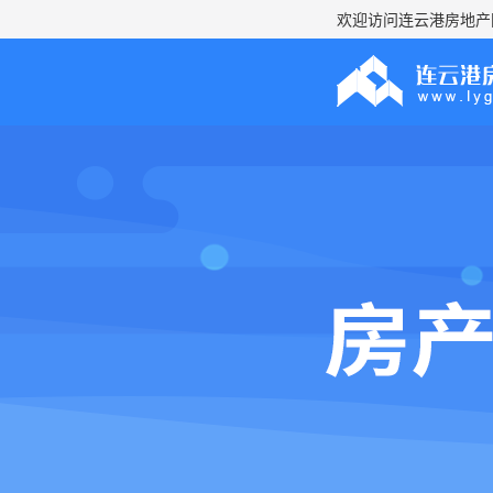
欢迎访问连云港房地产