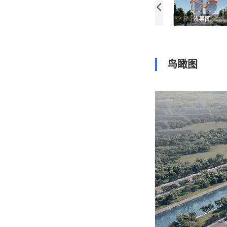
效果图
鸟瞰图